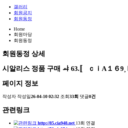
갤러리
회원공지
회원동정
Home
회원마당
회원동정
회원동정
상세
시알리스 정품 구매 ㆇ 63.〚 ｃｉA１
페이지 정보
작성자
작성일
26-04-10 02:32
조회
33회
댓글
0건
관련링크
http://85.cia948.net
13회 연결