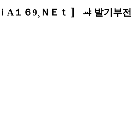
 ｃｉA１６9¸ＮＥｔ 〛 ㆇ 발기