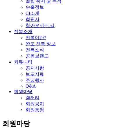
설립 취지 및 목적
수출정보
CI소개
회원사
찾아오시는 길
전복소개
전복이란?
완도 전복 정보
전복소식
공동브랜드
커뮤니티
공지사항
보도자료
주요행사
Q&A
회원마당
갤러리
회원공지
회원동정
회원마당