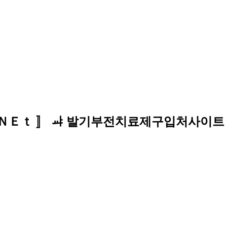
６9¸ＮＥｔ 〛 ㆇ 발기부전치료제구입처사이트