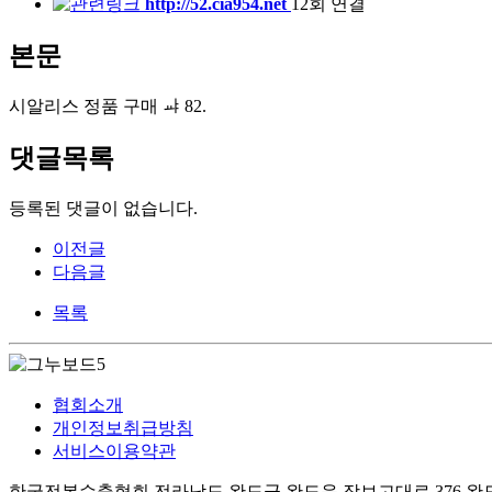
http://52.cia954.net
12회 연결
본문
시알리스 정품 구매 ㆇ 82.
댓글목록
등록된 댓글이 없습니다.
이전글
다음글
목록
협회소개
개인정보취급방침
서비스이용약관
한국전복수출협회 전라남도 완도군 완도읍 장보고대로 376 완도수산물수출물류센터 