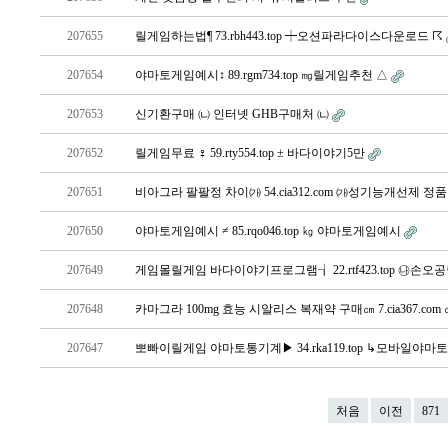
207655
릴게임하는법¶ 73.rbh443.top ┿오션파라다이스다운로드 ☈
207654
야마토게임예시↕ 89.rgm734.top ㎎릴게임추천 △
207653
신기환구매 ㈁ 인터넷 GHB구매처 ㈁
207652
릴게임무료 ♀ 59.rty554.top ± 바다이야기5만
207651
비아그라 팔팔정 차이㈎ 54.cia312.com ㈎성기능개선제
207650
야마토게임예시 ≠ 85.rqo046.top ㎏ 야마토게임예시
207649
게임몰릴게임 바다이야기프로그램┧ 22.rtf423.top ㉯
207648
카마그라 100mg 효능 시알리스 복재약 구매㎝ 7.cia367.
207647
뽀빠이릴게임 야마토통기계▶ 34.rka119.top ↳모바일야
처음
이전
871