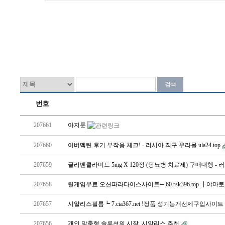
번호
207661
아지툰
207660
이버멕틴 후기 부작용 체크! - 러시아 직구 우라몰 ula24.top
207659
글리벤클라미드 5mg X 120정 (당뇨병 치료제) 구매대행 -
207658
릴게임무료 오션파라다이스사이트─ 60.rsk396.top ┠
207657
시알리스필름┗ 7.cia367.net !정품 성기능개선제구입사이트
207656
개인 맞춤형 솔루션의 시작, 시알리스 추천