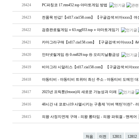
28424
PC파칭코 17.rtm452.top 야마토게임 방법
28423
전품목 반값!【rd17.cia158.com】 【구글검색:비아x
28422
검증완료릴게임 ○ 63.rqg933.top ○ 야마토게임기
28421
카마그라구매【rd17.cia158.com】 【구글검색:비아xxxx】
28420
인터넷릴게임 ㉻ 0.rnt829.top ㉻ 오리지날황금성
28419
비아그라 시알리스【rd17.cia158.com】 【구글검색:비
28418
야동티비 - 야동티비 트위터 최신 주소 - 야동티비 도메인 대피소 -
28417
2025년 프릭툰(frtoon)의 새로운 가능성과 미래
28416
48시간 내 코로나19 사멸시키는 구충제 '이버 멕틴'이란? - 러시
28415
의왕 사정지연제 구매 - 의왕 롱타임 - 의왕 파워겔 - 맨케어
처음
이전
12811
12812