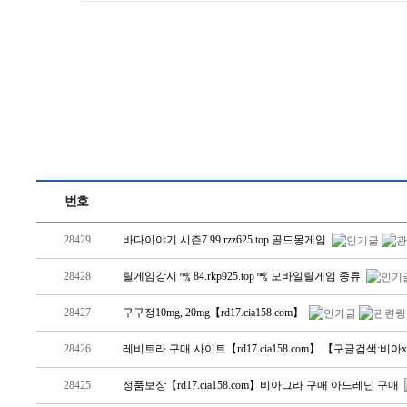
번호
28429
바다이야기 시즌7 99.rzz625.top 골드몽게임
28428
릴게임강시 ㎮ 84.rkp925.top ㎮ 모바일릴게임 종류
28427
구구정10mg, 20mg【rd17.cia158.com】
28426
레비트라 구매 사이트【rd17.cia158.com】 【구글검색:비아
28425
정품보장【rd17.cia158.com】비아그라 구매 아드레닌 구매